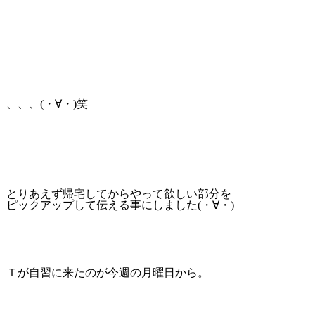
、、、(・∀・)笑
とりあえず帰宅してからやって欲しい部分を
ピックアップして伝える事にしました(・∀・)
Ｔが自習に来たのが今週の月曜日から。