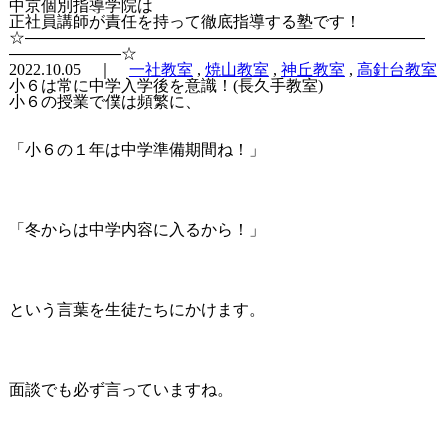
中京個別指導学院は
正社員講師が責任を持って徹底指導する塾です！
☆―――――――――――――――――――――――――
―――――――☆
2022.10.05 ｜
一社教室
,
焼山教室
,
神丘教室
,
高針台教室
小６は常に中学入学後を意識！(長久手教室)
小６の授業で僕は頻繁に、
「小６の１年は中学準備期間ね！」
「冬からは中学内容に入るから！」
という言葉を生徒たちにかけます。
面談でも必ず言っていますね。