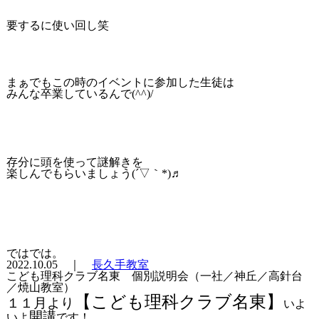
要するに使い回し笑
まぁでもこの時のイベントに参加した生徒は
みんな卒業しているんで(^^)/
存分に頭を使って謎解きを
楽しんでもらいましょう(´▽｀*)♬
ではでは。
2022.10.05 ｜
長久手教室
こども理科クラブ名東 個別説明会（一社／神丘／高針台
／焼山教室）
【こども理科クラブ名東】
１１月より
いよ
開講
いよ
です！