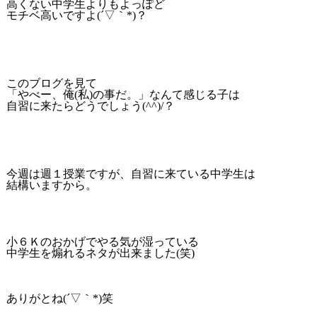
高くない中学生よりもよっぽど
モチベ高いですよ(´▽｀*)？
このブログを見て
「やべー、俺(私)の事だ。」なんて感じる子は
自習に来たらどうでしょう(^^)/？
今週は週１授業ですが、自習に来ている中学生は
結構いますから。
小６Ｋのおかげでやる気が湿っている
中学生を煽れるネタが出来ました(笑)
ありがとね(´▽｀*)笑