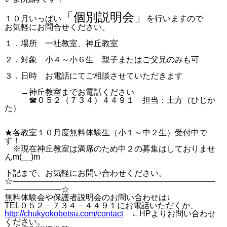
「個別説明会」
１０月いっぱい
を行いますので
お気軽にお問合せください。
１．場所 一社教室、神丘教室
２．対象 小４～小６生 親子またはご父兄のみも可
３．日時 お電話にてご相談させていただきます
→神丘教室までお電話ください
☎０５２（７３４）４４９１ 担当：土方（ひじか
た）
★各教室１０月度無料体験生（小１～中２生）受付中で
す！
※現在神丘教室は満席のため中２の募集はしておりませ
んm(__)m
下記まで、お気軽にお問い合わせください。
☆―――――――――――――――――――――――――
―――――――☆
無料体験会や保護者説明会のお問い合わせは↓
TEL０５２－７３４－４４９１にお電話いただくか、
http://chukyokobetsu.com/contact
←HPよりお問い合わせ
ください。