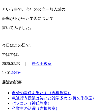
という事で、今年の公立一般入試の
倍率が下がった要因について
書いてみました。
今日はこの辺で。
ではでは。
2020.02.23 ｜
長久手教室
1 / 5
1
2
3
4
5
»
最近の記事
自分の責任を果たす（吉根教室）
急遽行う授業は笑いと雑学多めで(長久手教室)
パソコン（神丘教室）
卒業生の活躍（吉根教室）