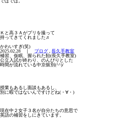
ではでは。
Ｋと高３Ａがプリを撮って
持ってきてくれました♬
かわいすぎ(笑)
2025.02.28 ｜
ブログ
,
長久手教室
補習、仮眠、握られた飴(長久手教室)
公立入試が終わり、のんびりとした
時間が流れている中京個別(^^)/
授業もあるし面談もあるし、
別に暇ではないんですけどね(・∀・)
現在中２女子３名が自分たちの意思で
英語の補習をしにきています。