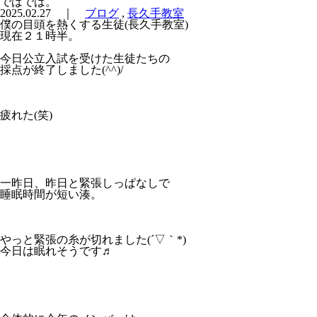
ではでは。
2025.02.27 ｜
ブログ
,
長久手教室
僕の目頭を熱くする生徒(長久手教室)
現在２１時半。
今日公立入試を受けた生徒たちの
採点が終了しました(^^)/
疲れた(笑)
一昨日、昨日と緊張しっぱなしで
睡眠時間が短い湊。
やっと緊張の糸が切れました(´▽｀*)
今日は眠れそうです♬