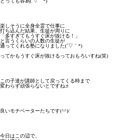
とっても容易(´▽｀*)
楽しそうに全身全霊で仕事に
打ち込んだ結果、生徒が周りに
「多すぎてもうすぐ床が抜ける！」
と言うくらいの人数の生徒が
通ってくれる塾になりました(´▽｀*)
ってかもうすぐ床が抜けるっておもろいすね(笑)
この子達が講師として戻ってくる時まで
変わらず頑張らないとですね♬
良いモチベーターたちです(^^)/
今日はこの辺で。