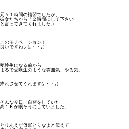
元々１時間の補習でしたが、
彼女たちから「２時間にして下さい！」
と言ってきてくれました♫
このモチベーション！
良いですねぇ(｡・・｡)
受験生になる前から
まるで受験生のような雰囲気、やる気。
痺れさせてくれます(｡・・｡)
そんな今日、自習をしていた
高１Ｋが眠そうにしていました。
とりあえず仮眠とりなよと伝えて