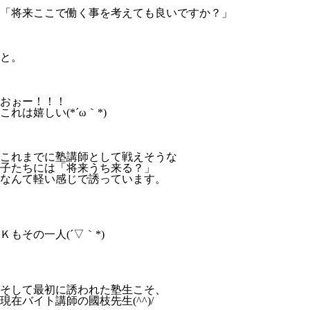
「将来ここで働く事を考えても良いですか？」
と。
おぉー！！！
これは嬉しい(*´ω｀*)
これまでに塾講師として戦えそうな
子たちには「将来うち来る？」
なんて軽い感じで誘っています。
Ｋもその一人(´▽｀*)
そして最初に誘われた塾生こそ、
現在バイト講師の國枝先生(^^)/