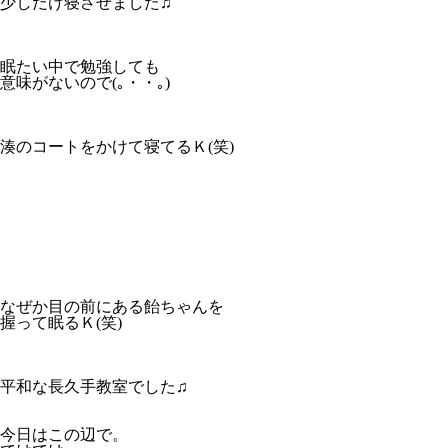
少しだけ寝させました♫
眠たい中で勉強しても
意味がないので(｡・・｡)
湊のコートをかけて寝てるＫ(笑)
なぜか目の前にある飴ちゃんを
握って眠るＫ(笑)
平和な長久手教室でした♫
今日はこの辺で。