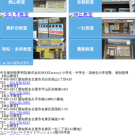
中京個別指導学院(株式会社MAXFactory)| 小学生・中学生・高校生の学習塾、個別指導
【焼山教室】
〒468-0002 愛知県名古屋市天白区焼山1丁目420
TEL：
052-838-6545
【吉根教室】
〒463-0813 愛知県名古屋市守山区吉根南1401
TEL：
052-726-5451
【長久手教室】
〒480-1141 愛知県長久手市根の神913番地
TEL：
0561-65-5901
【神丘教室】
〒465-0084 愛知県名古屋市名東区西里町1-10
TEL：
052-734-4491
【高針台教室】
〒465-0053 愛知県名古屋市名東区極楽3-90
TEL：
052-734-4157
【一社教室】
〒465-0093 愛知県名古屋市名東区一社二丁目142番地2
ユニーブルパークサイドマンション1階106号室