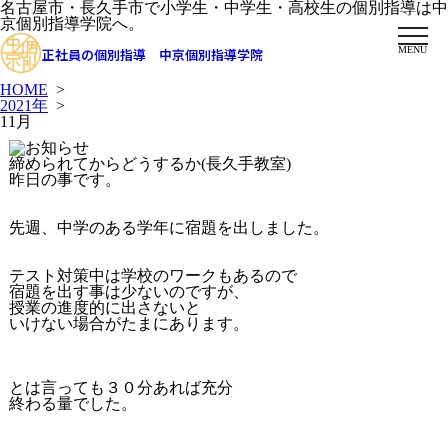
名古屋市・長久手市で小学生・中学生・高校生の個別指導は中
京個別指導学院へ。
MENU
正社員の個別指導 中京個別指導学院
HOME
>
2021年
>
11月
締められてからどうするか(長久手教室)
昨日の事です。
先週、中学のある学年に宿題を出しました。
テスト対策中は学校のワークもあるので
宿題を出す事は少ないのですが、
授業の進度的に出さないと
いけない場合がたまにあります。
とは言っても３０分あれば充分
終わる量でした。