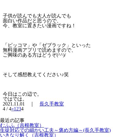
子供が読んでも大人が読んでも
面白い作品だと思うので、
今、教室に置きたい漫画ですね！
「ピッコマ」や「ゼブラック」といった
無料漫画アプリで読めますので、
ご興味のある方はどうぞ(^^)/
そして感想教えてください♪笑
今日はこの辺で。
ではでは。
2021.11.01 ｜
長久手教室
4 / 4
«
1
2
3
4
最近の記事
むふふ（吉根教室）
生徒対応での細かい工夫～褒め方編～(長久手教室)
いきなり解く（吉根教室）