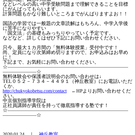
などレベルの高い中学受験問題まで理解できることを目標
にがんばってもらいます。
計算問題もかなり難しいところまでがんばりますよお！！
国語の学習では一般題の文章読解はもちろん、中学入学後
に苦手になりやすい
「国文法」の基礎もみっちりやっていく予定です。
などなど、詳しくはぜひ下記にお問い合わせください。
只今、最大１カ月間の「無料体験授業」受付中です！
尚、定員になり次第締め切りますので、お申込みはお早め
に！
下記まで、お気軽にお問い合わせください。
☆―――――――――――――――――――――――――
―――――――☆
無料体験会や保護者説明会のお問い合わせは↓
TEL０５２－７３４－４４９１（神丘教室）にお電話いただ
くか、
http://chukyokobetsu.com/contact
←HPよりお問い合わせくだ
さい。
中京個別指導学院は
正社員講師が責任を持って徹底指導する塾です！
☆―――――――――――――――――――――――――
―――――――☆
2020.01.24 ｜
神丘教室