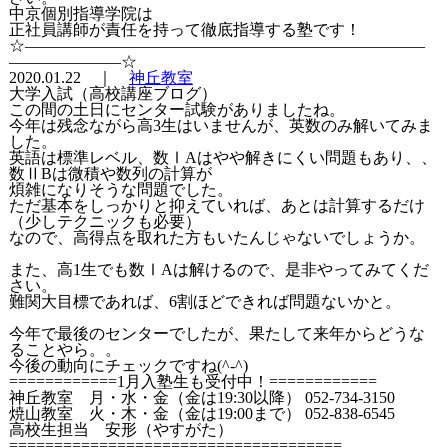
中京個別指導学院は
正社員講師が責任を持って徹底指導する塾です！
☆―――――――――――――――――――――――――
―――――――☆
2020.01.22 ｜
神丘教室
大学入試（高校講座ブログ）
この間の土日にセンター試験がありましたね。
今年は残念ながら高3生はいませんが、英数のみ解いてみま
した。
英語は標準レベル、数ⅠAはやや解きにくい問題もあり、、
数ⅡBは微積や数列の計算が
煩雑になりそうな問題でした。
ただ基本をしっかりと抑えていれば、あとは計算するだけ
（少しテクニックも必要）
なので、高得点を取れた方もいたんじゃないでしょうか。
また、高1生でも数ⅠAは解けるので、是非やってみてくだ
さい。
難関大目標であれば、6割ほどできれば問題ないかと。
今年で最後のセンターでしたが、果たして来年からどうな
ることやら。。
今後の動向にチェックですね(^-^)
============1月入塾生も受付中！============
神丘教室 月・水・金（金は19:30以降） 052-734-3150
焼山教室 火・木・金（金は19:00まで） 052-838-6545
高校生担当 安形（やすがた）
=====================================