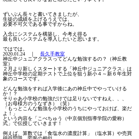
ずいぶん長々と書いてきましたが、
生徒の成績を上げるうえでは、
必要不可欠である事ですからね。
入念にシステムを構築し、今考え得る
最も良いシステムを導入したいと思います。
ではでは。
2020.01.24 ｜
長久手教室
神丘中ジュニアクラスってどんな勉強するの？（神丘教
室）
２月より新しくスタートする「神丘中ジュニアクラス」は
神丘中学校の定期テストで上位を狙う新小４～新６年生対
象のコースです。
どんな勉強をすれば入学後にあの神丘中でやっていける
か！？
そりゃあ小学校の勉強だけでは足りないですねえ、、、
（お母様方のうなずき）（笑）
「もっとこんな勉強を小学校のうちにやっておけば、楽だ
よ！」
という内容を「こべちゅう（中京個別指導学院の愛称）
式」で伝授していきます！
例えば、算数では「食塩水の濃度計算」（塩水算）や売買
損益問題、図形の相似