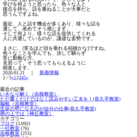
学びを得ようと思ったら、色々な人と
接点を持ち、話を重ねることが大事だと
思うんですよね。
最近、人と話す機会が多くあり、様々な話を
通して、改めてそう感じます。
そして何より、様々な話を提供してくれる
人に共通しているのが、謙虚な姿勢です。
まさに、[実るほど頭を垂れる稲穂かな]ですね。
色々なことを学んでも、決して驕らず
常に勤勉な方。
見習って、そう思ってもらえるように
精進します。
2020.01.21 ｜
新着情報
2 / 5
«
1
2
3
4
5
»
最近の記事
いきなり解く（吉根教室）
ただ書くだけではなく読みやすい工夫を！(長久手教室)
脳勉（吉根教室）
生徒の壁になるのが自分の仕事(長久手教室)
暦の上では（神丘教室）
カテゴリー
ブログ
(3,692)
一社教室
(76)
吉根教室
(253)