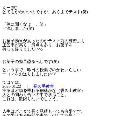
んー(笑)
とてもかわいいのですが、あくまでテスト(笑)
「俺に聞くなよー。笑」
と流しました(笑)
お菓子効果があったのかテスト前の練習より
正答率が高く、満点もあり、お菓子を
持って帰りました(^^)/
お菓子の効果恐るべしです(笑)
という事で、昨日の授業でのかわいらしい
一コマをお送りしました(^^)/
ではでは。
2020.01.22 ｜
長久手教室
実るほど頭を垂れる稲穂かな（香久山教室）
人との関わり合いの中で学ぶこと。
これは、数限りないでしょう。
人生はどこまで長く見積もっても有限です。
その限りある時間の中で、少しでも多く