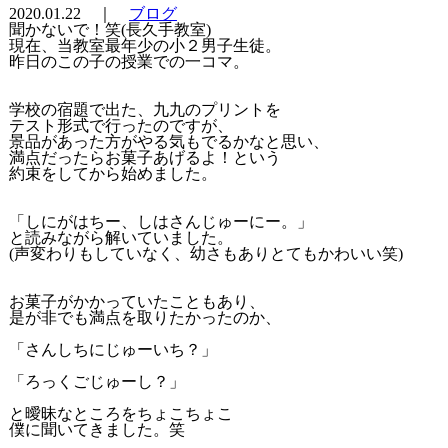
2020.01.22 ｜
ブログ
聞かないで！笑(長久手教室)
現在、当教室最年少の小２男子生徒。
昨日のこの子の授業での一コマ。
学校の宿題で出た、九九のプリントを
テスト形式で行ったのですが、
景品があった方がやる気もでるかなと思い、
満点だったらお菓子あげるよ！という
約束をしてから始めました。
「しにがはちー、しはさんじゅーにー。」
と読みながら解いていました。
(声変わりもしていなく、幼さもありとてもかわいい笑)
お菓子がかかっていたこともあり、
是が非でも満点を取りたかったのか、
「さんしちにじゅーいち？」
「ろっくごじゅーし？」
と曖昧なところをちょこちょこ
僕に聞いてきました。笑