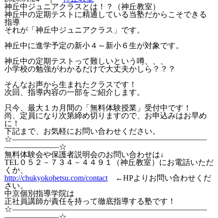
神丘中ジュニアクラスとは！？（神丘教室）
神丘中の定期テストに精通している当塾だからこそできる
指導
それが「神丘中ジュニアクラス」です。
神丘中に進学予定の新小４～新小６生が対象です。
神丘中の定期テストって難しいという噂、、、
小学校の勉強がわかるだけで大丈夫かしら？？？
そんなお声から生まれたクラスです！
次回、指導内容の一部をご紹介します。
只今、最大１カ月間の「無料体験授業」受付中です！
尚、定員になり次第締め切りますので、お申込みはお早め
に！
下記まで、お気軽にお問い合わせください。
☆―――――――――――――――――――――――――
―――――――☆
無料体験会や保護者説明会のお問い合わせは↓
TEL０５２－７３４－４４９１（神丘教室）にお電話いただ
くか、
http://chukyokobetsu.com/contact
←HPよりお問い合わせくだ
さい。
中京個別指導学院は
正社員講師が責任を持って徹底指導する塾です！
☆―――――――――――――――――――――――――
―――――――☆