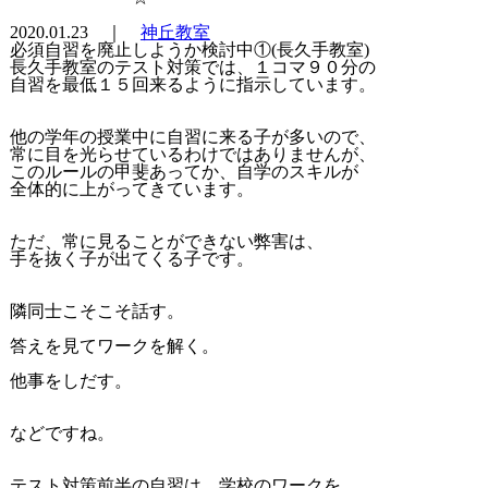
2020.01.23 ｜
神丘教室
必須自習を廃止しようか検討中①(長久手教室)
長久手教室のテスト対策では、１コマ９０分の
自習を最低１５回来るように指示しています。
他の学年の授業中に自習に来る子が多いので、
常に目を光らせているわけではありませんが、
このルールの甲斐あってか、自学のスキルが
全体的に上がってきています。
ただ、常に見ることができない弊害は、
手を抜く子が出てくる子です。
隣同士こそこそ話す。
答えを見てワークを解く。
他事をしだす。
などですね。
テスト対策前半の自習は、学校のワークを