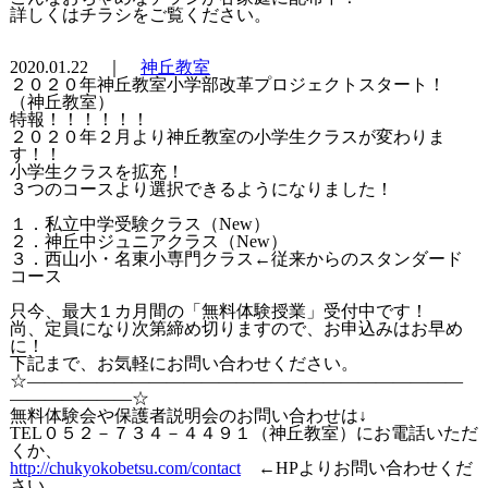
詳しくはチラシをご覧ください。
2020.01.22 ｜
神丘教室
２０２０年神丘教室小学部改革プロジェクトスタート！
（神丘教室）
特報！！！！！！
２０２０年２月より神丘教室の小学生クラスが変わりま
す！！
小学生クラスを拡充！
３つのコースより選択できるようになりました！
１．私立中学受験クラス（New）
２．神丘中ジュニアクラス（New）
３．西山小・名東小専門クラス←従来からのスタンダード
コース
只今、最大１カ月間の「無料体験授業」受付中です！
尚、定員になり次第締め切りますので、お申込みはお早め
に！
下記まで、お気軽にお問い合わせください。
☆―――――――――――――――――――――――――
―――――――☆
無料体験会や保護者説明会のお問い合わせは↓
TEL０５２－７３４－４４９１（神丘教室）にお電話いただ
くか、
http://chukyokobetsu.com/contact
←HPよりお問い合わせくだ
さい。