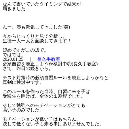
なんて書いていたタイミングで結果が
届きました！
んー、湊も緊張してきました(笑)
今からじっくりと見て分析し、
生徒一人一人と面談してきます！
短めですがこの辺で。
ではでは。
2020.01.25 ｜
長久手教室
必須自習を廃止しようか検討中②(長久手教室)
さて、昨日の続きから。
テスト対策時の必須自習ルールを廃止しようかなと
真剣に検討中です。
このルールを作った当時、自習に来る子は
受験生を除けば、全体の１割程でした。
そして勉強へのモチベーションがとても
高い子のみでした。
モチベーションが低い子はもちろん、
決して低くない子も来る事はありませんでした。