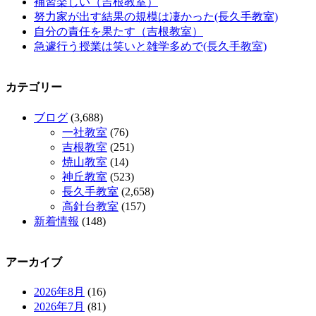
補習楽しい（吉根教室）
努力家が出す結果の規模は凄かった(長久手教室)
自分の責任を果たす（吉根教室）
急遽行う授業は笑いと雑学多めで(長久手教室)
カテゴリー
ブログ
(3,688)
一社教室
(76)
吉根教室
(251)
焼山教室
(14)
神丘教室
(523)
長久手教室
(2,658)
高針台教室
(157)
新着情報
(148)
アーカイブ
2026年8月
(16)
2026年7月
(81)