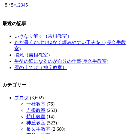
5 / 5
«
1
2
3
4
5
最近の記事
いきなり解く（吉根教室）
ただ書くだけではなく読みやすい工夫を！(長久手教
室)
脳勉（吉根教室）
生徒の壁になるのが自分の仕事(長久手教室)
暦の上では（神丘教室）
カテゴリー
ブログ
(3,692)
一社教室
(76)
吉根教室
(253)
焼山教室
(14)
神丘教室
(523)
長久手教室
(2,660)