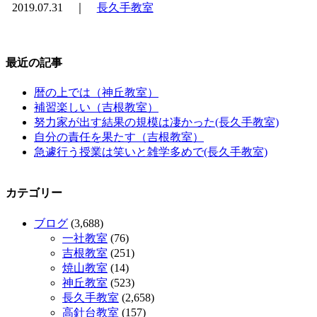
2019.07.31 ｜
長久手教室
最近の記事
暦の上では（神丘教室）
補習楽しい（吉根教室）
努力家が出す結果の規模は凄かった(長久手教室)
自分の責任を果たす（吉根教室）
急遽行う授業は笑いと雑学多めで(長久手教室)
カテゴリー
ブログ
(3,688)
一社教室
(76)
吉根教室
(251)
焼山教室
(14)
神丘教室
(523)
長久手教室
(2,658)
高針台教室
(157)