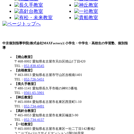
中京個別指導学院(株式会社MAXFactory)| 小学生・中学生・高校生の学習塾、個別指
導
【焼山教室】
〒468-0002 愛知県名古屋市天白区焼山1丁目420
TEL：
052-838-6545
【吉根教室】
〒463-0813 愛知県名古屋市守山区吉根南1401
TEL：
052-726-5451
【長久手教室】
〒480-1141 愛知県長久手市根の神913番地
TEL：
0561-65-5901
【神丘教室】
〒465-0084 愛知県名古屋市名東区西里町1-10
TEL：
052-734-4491
【高針台教室】
〒465-0053 愛知県名古屋市名東区極楽3-90
TEL：
052-734-4157
【一社教室】
〒465-0093 愛知県名古屋市名東区一社二丁目142番地2
ユニーブルパークサイドマンション1階106号室