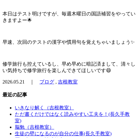
本日はテスト明けですが、毎週木曜日の国語補習をやってい
きますよー🌟
早速、次回のテストの漢字や慣用句を覚えちゃいましょう✨
修学旅行も控えているし、早め早めに暗記済まして、清々し
い気持ちで修学旅行を楽しんできてほしいです😄
2026.05.21 ｜
ブログ
,
吉根教室
最近の記事
いきなり解く（吉根教室）
ただ書くだけではなく読みやすい工夫を！(長久手教
室)
脳勉（吉根教室）
生徒の壁になるのが自分の仕事(長久手教室)