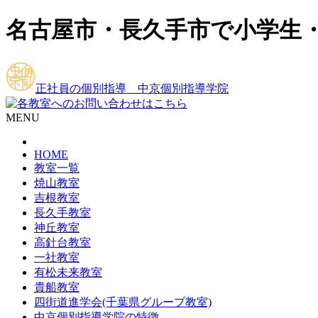
名古屋市・長久手市で小学生
正社員の個別指導 中京個別指導学院
MENU
HOME
教室一覧
焼山教室
吉根教室
長久手教室
神丘教室
高針台教室
一社教室
有松未来教室
貴船教室
四街道進学会(千葉県グループ教室)
中京個別指導学院の特徴