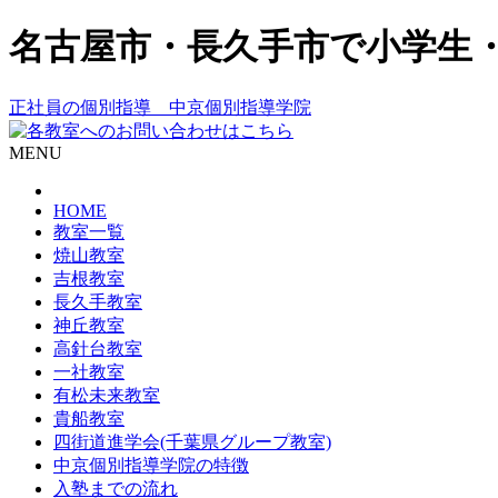
名古屋市・長久手市で小学生
正社員の個別指導 中京個別指導学院
MENU
HOME
教室一覧
焼山教室
吉根教室
長久手教室
神丘教室
高針台教室
一社教室
有松未来教室
貴船教室
四街道進学会(千葉県グループ教室)
中京個別指導学院の特徴
入塾までの流れ