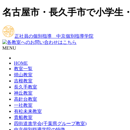
名古屋市・長久手市で小学生
正社員の個別指導 中京個別指導学院
MENU
HOME
教室一覧
焼山教室
吉根教室
長久手教室
神丘教室
高針台教室
一社教室
有松未来教室
貴船教室
四街道進学会(千葉県グループ教室)
中京個別指導学院の特徴