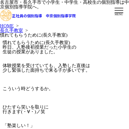
名古屋市・長久手市で小学生・中学生・高校生の個別指導は中
京個別指導学院へ。
MENU
正社員の個別指導 中京個別指導学院
HOME
>
長久手教室
>
慣れてもらうために(長久手教室)
慣れてもらうために(長久手教室)
昨日、入塾後初授業だった小学生の
生徒の授業がありました。
体験授業を受けていても、入塾した直後は
少し緊張した面持ちで来る子が多いです。
こういう時どうするか。
ひたすら笑いを取りに
行きます(・∀・)ノ笑
「塾楽しい！」