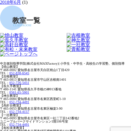
2018年6月
(1)
教室一覧
CLASSROOM
中京個別指導学院(株式会社MAXFactory)| 小学生・中学生・高校生の学習塾、個別指導
【焼山教室】
〒468-0002 愛知県名古屋市天白区焼山1丁目420
TEL：
052-838-6545
【吉根教室】
〒463-0813 愛知県名古屋市守山区吉根南1401
TEL：
052-726-5451
【長久手教室】
〒480-1141 愛知県長久手市根の神913番地
TEL：
0561-65-5901
【神丘教室】
〒465-0084 愛知県名古屋市名東区西里町1-10
TEL：
052-734-4491
【高針台教室】
〒465-0053 愛知県名古屋市名東区極楽3-90
TEL：
052-734-4157
【一社教室】
〒465-0093 愛知県名古屋市名東区一社二丁目142番地2
ユニーブルパークサイドマンション1階106号室
TEL：
052-734-4491
【有松未来教室】