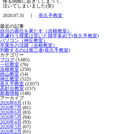
帰る間際に起きてしまって、
泣いてしまいました(笑)
2020.07.31 ｜
長久手教室
最近の記事
自分の責任を果たす（吉根教室）
急遽行う授業は笑いと雑学多めで(長久手教室)
パソコン（神丘教室）
卒業生の活躍（吉根教室）
判断するのは第三者(長久手教室)
カテゴリー
ブログ
(3,685)
一社教室
(76)
吉根教室
(250)
焼山教室
(14)
神丘教室
(522)
長久手教室
(2,657)
高針台教室
(157)
新着情報
(148)
アーカイブ
2026年8月
(13)
2026年7月
(81)
2026年6月
(83)
2026年5月
(94)
2026年4月
(93)
2026年3月
(67)
2026年2月
(61)