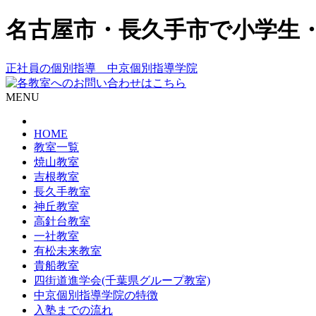
名古屋市・長久手市で小学生
正社員の個別指導 中京個別指導学院
MENU
HOME
教室一覧
焼山教室
吉根教室
長久手教室
神丘教室
高針台教室
一社教室
有松未来教室
貴船教室
四街道進学会(千葉県グループ教室)
中京個別指導学院の特徴
入塾までの流れ