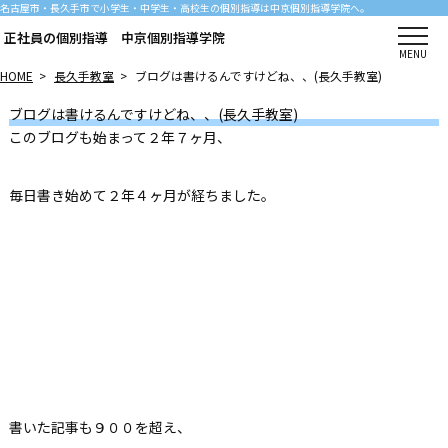
名古屋市・長久手市で小学生・中学生・高校生の個別指導は中京個別指導学院へ。
正社員の個別指導 中京個別指導学院
MENU
HOME
>
長久手教室
>
ブログは書けるんですけどね、、(長久手教室)
ブログは書けるんですけどね、、(長久手教室)
このブログも始まって２年７ヶ月、
毎日書き始めて２年４ヶ月が経ちました。
書いた記事も９００を超え、