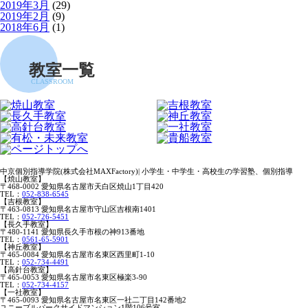
2019年3月
(29)
2019年2月
(9)
2018年6月
(1)
教室一覧
CLASSROOM
中京個別指導学院(株式会社MAXFactory)| 小学生・中学生・高校生の学習塾、個別指導
【焼山教室】
〒468-0002 愛知県名古屋市天白区焼山1丁目420
TEL：
052-838-6545
【吉根教室】
〒463-0813 愛知県名古屋市守山区吉根南1401
TEL：
052-726-5451
【長久手教室】
〒480-1141 愛知県長久手市根の神913番地
TEL：
0561-65-5901
【神丘教室】
〒465-0084 愛知県名古屋市名東区西里町1-10
TEL：
052-734-4491
【高針台教室】
〒465-0053 愛知県名古屋市名東区極楽3-90
TEL：
052-734-4157
【一社教室】
〒465-0093 愛知県名古屋市名東区一社二丁目142番地2
ユニーブルパークサイドマンション1階106号室