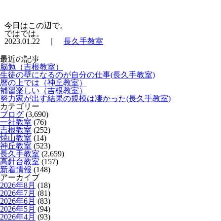
今日はこの辺で。
ではでは。
2023.01.22 ｜
長久手教室
最近の記事
脳勉（吉根教室）
生徒の壁になるのが自分の仕事(長久手教室)
暦の上では（神丘教室）
補習楽しい（吉根教室）
努力家が出す結果の規模は凄かった(長久手教室)
カテゴリー
ブログ
(3,690)
一社教室
(76)
吉根教室
(252)
焼山教室
(14)
神丘教室
(523)
長久手教室
(2,659)
高針台教室
(157)
新着情報
(148)
アーカイブ
2026年8月
(18)
2026年7月
(81)
2026年6月
(83)
2026年5月
(94)
2026年4月
(93)