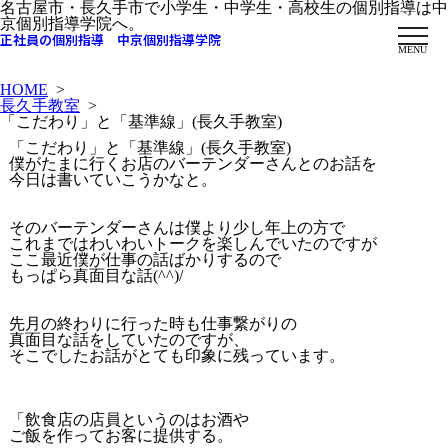
名古屋市・長久手市で小学生・中学生・高校生の個別指導は中
京個別指導学院へ。
正社員の個別指導 中京個別指導学院
MENU
HOME
>
長久手教室
>
「こだわり」と「基準線」(長久手教室)
「こだわり」と「基準線」(長久手教室)
僕がたまに行くお店のバーテンダーさんとのお話を
今日は書いていこうかなと。
そのバーテンダーさんは僕より少し年上の方で
これまではわいわいトークを楽しんでいたのですが
ここ最近僕が仕事の話ばかりするので
もっぱら真面目な話(^^)/
先月の終わりに行った時も仕事繋がりの
真面目な話をしていたのですが、
そこでしたお話がとても印象に残っています。
「飲食店の店員というのはお酒や
ご飯を作ってお客に提供する。