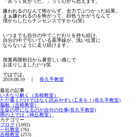
「言って良かった。」って心から思えます。
嫌われるのなんて怖がらず、全力でぶつかった結果。
まぁ嫌われるのを怖がって、顔色うかがうなんて
僕からしたらナンセンスですから(笑)
いつまでも自分の中でこだわりを持ち続け、
自分の中で引いている基準線が、浅い位置に
ならないように走り続けます。
授業再開初日から暑苦しい感じで
お送りしました(^^)/笑
ではでは。
2019.08.19 ｜
長久手教室
最近の記事
いきなり解く（吉根教室）
ただ書くだけではなく読みやすい工夫を！(長久手教室)
脳勉（吉根教室）
生徒の壁になるのが自分の仕事(長久手教室)
暦の上では（神丘教室）
カテゴリー
ブログ
(3,692)
一社教室
(76)
吉根教室
(253)