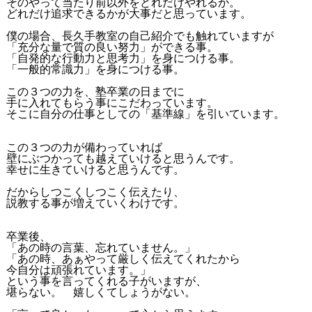
そのやって当たり前以外をどれだけやれるか。
どれだけ追求できるかが大事だと思っています。
僕の場合、長久手教室の自己紹介でも触れていますが
「充分な量で質の良い努力」ができる事。
「自発的な行動力と思考力」を身につける事。
「一般的常識力」を身につける事。
この３つの力を、塾卒業の日までに
手に入れてもらう事にこだわっています。
そこに自分の仕事としての「基準線」を引いています。
この３つの力が備わっていれば
壁にぶつかっても越えていけると思うんです。
幸せに生きていけると思うんです。
だからしつこくしつこく伝えたり、
説教する事が増えていくわけです。
卒業後、
「あの時の言葉、忘れていません。」
「あの時、あぁやって厳しく伝えてくれたから
今自分は頑張れています。」
という事を言ってくれる子がいますが、
堪らない。 嬉しくてしょうがない。