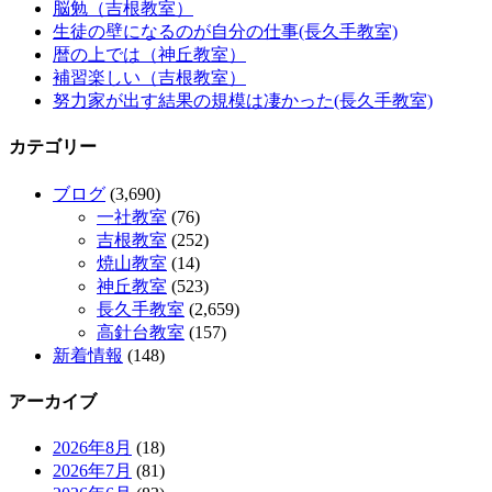
脳勉（吉根教室）
生徒の壁になるのが自分の仕事(長久手教室)
暦の上では（神丘教室）
補習楽しい（吉根教室）
努力家が出す結果の規模は凄かった(長久手教室)
カテゴリー
ブログ
(3,690)
一社教室
(76)
吉根教室
(252)
焼山教室
(14)
神丘教室
(523)
長久手教室
(2,659)
高針台教室
(157)
新着情報
(148)
アーカイブ
2026年8月
(18)
2026年7月
(81)