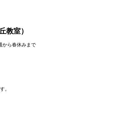
丘教室）
週から春休みまで
ます。