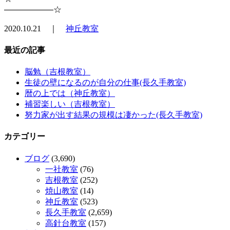
――――――☆
2020.10.21 ｜
神丘教室
最近の記事
脳勉（吉根教室）
生徒の壁になるのが自分の仕事(長久手教室)
暦の上では（神丘教室）
補習楽しい（吉根教室）
努力家が出す結果の規模は凄かった(長久手教室)
カテゴリー
ブログ
(3,690)
一社教室
(76)
吉根教室
(252)
焼山教室
(14)
神丘教室
(523)
長久手教室
(2,659)
高針台教室
(157)