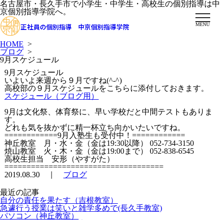
名古屋市・長久手市で小学生・中学生・高校生の個別指導は中
京個別指導学院へ。
MENU
正社員の個別指導 中京個別指導学院
HOME
>
ブログ
>
9月スケジュール
9月スケジュール
いよいよ来週から９月ですね(^-^)
高校部の９月スケジュールをこちらに添付しておきます。
スケジュール（ブログ用）
9月は文化祭、体育祭に、早い学校だと中間テストもありま
す。
どれも気を抜かずに精一杯立ち向かいたいですね。
============9月入塾生も受付中！============
神丘教室 月・水・金（金は19:30以降） 052-734-3150
焼山教室 火・木・金（金は19:00まで） 052-838-6545
高校生担当 安形（やすがた）
====================================
2019.08.30 ｜
ブログ
最近の記事
自分の責任を果たす（吉根教室）
急遽行う授業は笑いと雑学多めで(長久手教室)
パソコン（神丘教室）