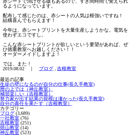
赤シートで消けせる版もあるので、すき間時間で覚えられ
るようになっています。
配布して感じたのは、赤シートの人気は根強いですね！
結構喜んでもらえます！
今年は、赤シートプリントを大量生産しようかな。電気を
使わずエコですし。
こんな赤シートプリントが欲しいという要望があれば、ぜ
ひ徳重教室へお越しください！！
オーダーメイドしますよ！
では、また！
2019.08.02 ｜
ブログ
,
吉根教室
最近の記事
生徒の壁になるのが自分の仕事(長久手教室)
暦の上では（神丘教室）
補習楽しい（吉根教室）
努力家が出す結果の規模は凄かった(長久手教室)
自分の責任を果たす（吉根教室）
カテゴリー
ブログ
(3,689)
一社教室
(76)
吉根教室
(251)
焼山教室
(14)
神丘教室
(523)