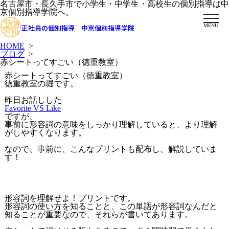
名古屋市・長久手市で小学生・中学生・高校生の個別指導は中
京個別指導学院へ。
MENU
正社員の個別指導 中京個別指導学院
HOME
>
ブログ
>
赤シートってすごい（徳重教室）
赤シートってすごい（徳重教室）
徳重教室の堀です。
昨日お話しした
Favorite VS Like
ですが、
事前に形容詞の意味をしっかり理解していると、より理解
がしやすくなります。
なので、事前に、こんなプリントも配布し、解説していま
す！
形容詞を理解せよ！プリントです。
形容詞の使い方を知ること
と、
この単語が形容詞なんだ
と
知ることが重要なので、それらが書いてあります。