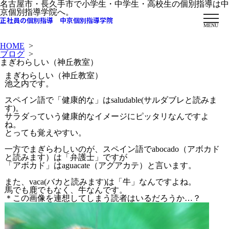
名古屋市・長久手市で小学生・中学生・高校生の個別指導は中
京個別指導学院へ。
正社員の個別指導 中京個別指導学院
MENU
HOME
>
ブログ
>
まぎわらしい（神丘教室）
まぎわらしい（神丘教室）
池之内です。
スペイン語で「健康的な」はsaludable(サルダブレと読みま
す)。
サラダっていう健康的なイメージにピッタリなんですよ
ね。
とっても覚えやすい。
一方でまぎらわしいのが、スペイン語でabocado（アボカド
と読みます）は「弁護士」ですが
「アボカド」はaguacate（アグアカテ）と言います。
また、vaca(バカと読みます)は「牛」なんですよね。
馬でも鹿でもなく、牛なんです。
＊この画像を連想してしまう読者はいるだろうか…？