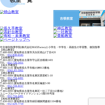
教室一覧
CLASSROOM
中京個別指導学院(株式会社MAXFactory)| 小学生・中学生・高校生の学習塾、個別指導
【焼山教室】
〒468-0002 愛知県名古屋市天白区焼山1丁目420
TEL：
052-838-6545
【吉根教室】
〒463-0813 愛知県名古屋市守山区吉根南1401
TEL：
052-726-5451
【長久手教室】
〒480-1141 愛知県長久手市根の神913番地
TEL：
0561-65-5901
【神丘教室】
〒465-0084 愛知県名古屋市名東区西里町1-10
TEL：
052-734-4491
【高針台教室】
〒465-0053 愛知県名古屋市名東区極楽3-90
TEL：
052-734-4157
【一社教室】
〒465-0093 愛知県名古屋市名東区一社二丁目142番地2
ユニーブルパークサイドマンション1階106号室
TEL：
052-734-4491
【有松未来教室】
〒458-0925 愛知県名古屋市緑区桶狭間森前1104番地
TEL：
052-629-7719