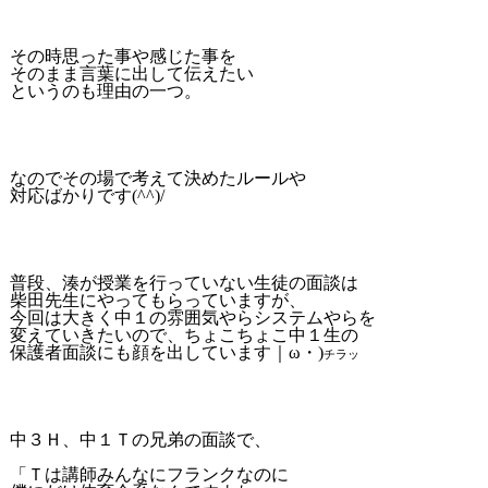
その時思った事や感じた事を
そのまま言葉に出して伝えたい
というのも理由の一つ。
なのでその場で考えて決めたルールや
対応ばかりです(^^)/
普段、湊が授業を行っていない生徒の面談は
柴田先生にやってもらっていますが、
今回は大きく中１の雰囲気やらシステムやらを
変えていきたいので、ちょこちょこ中１生の
保護者面談にも顔を出しています｜ω・)
チラッ
中３Ｈ、中１Ｔの兄弟の面談で、
「Ｔは講師みんなにフランクなのに