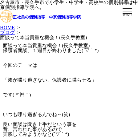
名古屋市・長久手市で小学生・中学生・高校生の個別指導は中
京個別指導学院へ。
MENU
正社員の個別指導 中京個別指導学院
HOME
>
ブログ
>
面談って本当貴重な機会！(長久手教室)
面談って本当貴重な機会！(長久手教室)
保護者面談、１週目が終わりました(´▽｀*)
今回のテーマは
「湊が喋り過ぎない、保護者に喋らせる」
です( *´艸｀)
いつも喋り過ぎるんでね～(笑)
良い面談は聞き上手だという事を
昔、言われた事があるので
実践してみようかなと(´▽｀*)