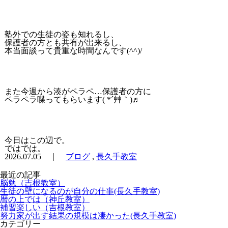
塾外での生徒の姿も知れるし、
保護者の方とも共有が出来るし、
本当面談って貴重な時間なんです(^^)/
また今週から湊がペラペ…保護者の方に
ペラペラ喋ってもらいます( *´艸｀)♬
今日はこの辺で。
ではでは。
2026.07.05 ｜
ブログ
,
長久手教室
最近の記事
脳勉（吉根教室）
生徒の壁になるのが自分の仕事(長久手教室)
暦の上では（神丘教室）
補習楽しい（吉根教室）
努力家が出す結果の規模は凄かった(長久手教室)
カテゴリー