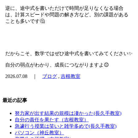
逆に、途中式を書いただけで時間が足りなくなる場合
は、計算スピードや問題の解き方など、別の課題がある
ことも多いです🤔
だからこそ、数学ではぜひ途中式を書いてみてください✨
自分の弱点がわかり、成長につながりますよ😊
2026.07.08 ｜
ブログ
,
吉根教室
最近の記事
努力家が出す結果の規模は凄かった(長久手教室)
自分の責任を果たす（吉根教室）
急遽行う授業は笑いと雑学多めで(長久手教室)
パソコン（神丘教室）