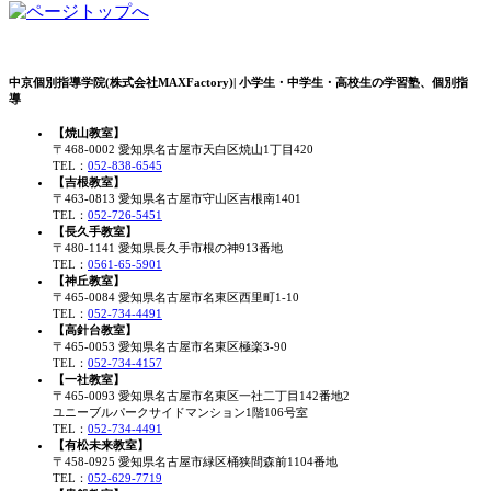
中京個別指導学院(株式会社MAXFactory)| 小学生・中学生・高校生の学習塾、個別指
導
【焼山教室】
〒468-0002 愛知県名古屋市天白区焼山1丁目420
TEL：
052-838-6545
【吉根教室】
〒463-0813 愛知県名古屋市守山区吉根南1401
TEL：
052-726-5451
【長久手教室】
〒480-1141 愛知県長久手市根の神913番地
TEL：
0561-65-5901
【神丘教室】
〒465-0084 愛知県名古屋市名東区西里町1-10
TEL：
052-734-4491
【高針台教室】
〒465-0053 愛知県名古屋市名東区極楽3-90
TEL：
052-734-4157
【一社教室】
〒465-0093 愛知県名古屋市名東区一社二丁目142番地2
ユニーブルパークサイドマンション1階106号室
TEL：
052-734-4491
【有松未来教室】
〒458-0925 愛知県名古屋市緑区桶狭間森前1104番地
TEL：
052-629-7719