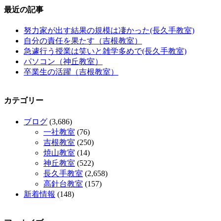
最近の記事
努力家が出す結果の規模は凄かった(長久手教室)
自分の責任を果たす（吉根教室）
急遽行う授業は笑いと雑学多めで(長久手教室)
パソコン（神丘教室）
卒業生の活躍（吉根教室）
カテゴリー
ブログ
(3,686)
一社教室
(76)
吉根教室
(250)
焼山教室
(14)
神丘教室
(522)
長久手教室
(2,658)
高針台教室
(157)
新着情報
(148)