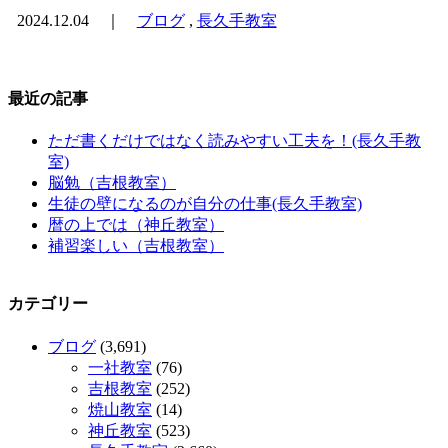
2024.12.04 ｜
ブログ
,
長久手教室
最近の記事
ただ書くだけではなく読みやすい工夫を！(長久手教
室)
脳勉（吉根教室）
生徒の壁になるのが自分の仕事(長久手教室)
暦の上では（神丘教室）
補習楽しい（吉根教室）
カテゴリー
ブログ
(3,691)
一社教室
(76)
吉根教室
(252)
焼山教室
(14)
神丘教室
(523)