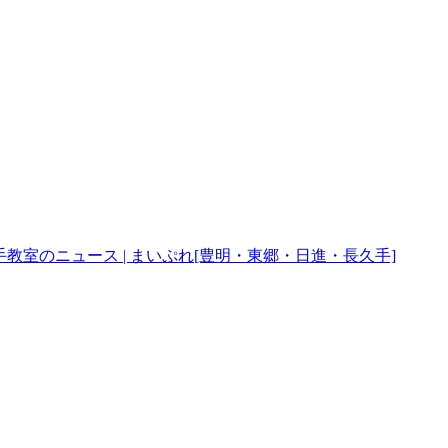
教室のニュース | まいぷれ[豊明・東郷・日進・長久手]