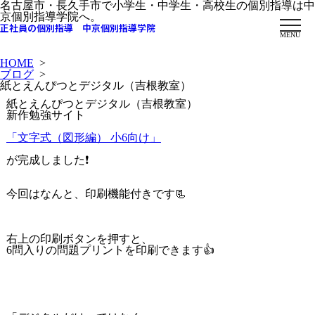
名古屋市・長久手市で小学生・中学生・高校生の個別指導は中
京個別指導学院へ。
正社員の個別指導 中京個別指導学院
MENU
HOME
>
ブログ
>
紙とえんぴつとデジタル（吉根教室）
紙とえんぴつとデジタル（吉根教室）
新作勉強サイト
「文字式（図形編） 小6向け」
が完成しました❗️
今回はなんと、印刷機能付きです📃
右上の印刷ボタンを押すと、
6問入りの問題プリントを印刷できます👍