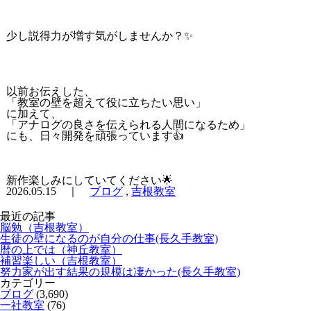
少し説得力が増す気がしませんか？✨
以前お伝えした、
「教室の壁を超えて役に立ちたい思い」
に加えて、
「アナログの良さを伝えられる人間になるため」
にも、日々開発を頑張っています👍
新作楽しみにしていてください🌟
2026.05.15 ｜
ブログ
,
吉根教室
最近の記事
脳勉（吉根教室）
生徒の壁になるのが自分の仕事(長久手教室)
暦の上では（神丘教室）
補習楽しい（吉根教室）
努力家が出す結果の規模は凄かった(長久手教室)
カテゴリー
ブログ
(3,690)
一社教室
(76)