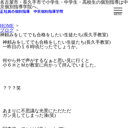
名古屋市・長久手市で小学生・中学生・高校生の個別指導は中
京個別指導学院へ。
正社員の個別指導 中京個別指導学院
MENU
HOME
>
ブログ
>
神頼みをしてでも合格をしたい生徒たち(長久手教室)
神頼みをしてでも合格をしたい生徒たち(長久手教室)
一昨日の１６時頃だったでしょうか。
何やら外で声がするなぁと思い見に行くと
小６ＨとＭが教室に向かって拝んでいました。
？？？笑
あまりに不思議な光景にただただ
ガン見してしまった湊(笑)