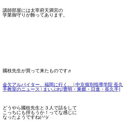
講師部屋には太宰府天満宮の
学業御守りが飾ってあります。
國枝先生が買って来たものです♬
金欠アルバイター、福岡に行く。 | 中京個別指導学院 長久
手教室のニュース | まいぷれ[豊明・東郷・日進・長久手]
どうやら國枝先生と３人で話をして
こっちにも拝もうか！ってな感じに
なったようですね(^^)/