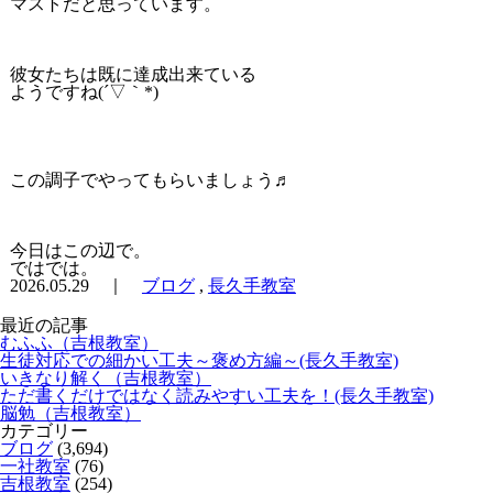
マストだと思っています。
彼女たちは既に達成出来ている
ようですね(´▽｀*)
この調子でやってもらいましょう♬
今日はこの辺で。
ではでは。
2026.05.29 ｜
ブログ
,
長久手教室
最近の記事
むふふ（吉根教室）
生徒対応での細かい工夫～褒め方編～(長久手教室)
いきなり解く（吉根教室）
ただ書くだけではなく読みやすい工夫を！(長久手教室)
脳勉（吉根教室）
カテゴリー
ブログ
(3,694)
一社教室
(76)
吉根教室
(254)