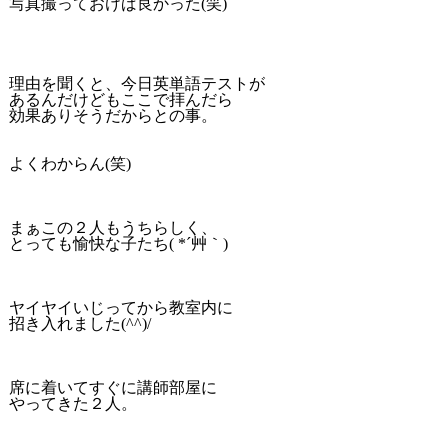
写真撮っておけば良かった(笑)
理由を聞くと、今日英単語テストが
あるんだけどもここで拝んだら
効果ありそうだからとの事。
よくわからん(笑)
まぁこの２人もうちらしく、
とっても愉快な子たち( *´艸｀)
ヤイヤイいじってから教室内に
招き入れました(^^)/
席に着いてすぐに講師部屋に
やってきた２人。