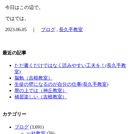
今日はこの辺で。
ではでは。
2023.06.05 ｜
ブログ
,
長久手教室
最近の記事
ただ書くだけではなく読みやすい工夫を！(長久手教
室)
脳勉（吉根教室）
生徒の壁になるのが自分の仕事(長久手教室)
暦の上では（神丘教室）
補習楽しい（吉根教室）
カテゴリー
ブログ
(3,691)
一社教室
(76)