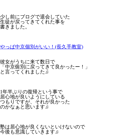
少し前にブログで退会していた
生徒が戻ってきてくれた事を
書きました。
やっぱ中京個別がいい！(長久手教室)
彼女がうちに来て数日で
「中京個別に戻ってきて良かったー！」
と言ってくれました♫
1年半ぶりの復帰という事で
居心地が良いようにしている
つもりですが、それが良かった
のかなぁと思います♫
塾は居心地が良くないといけないので
今後も意識していきます♫