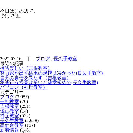
今日はこの辺で。
ではでは。
2025.03.16 ｜
ブログ
,
長久手教室
最近の記事
補習楽しい（吉根教室）
努力家が出す結果の規模は凄かった(長久手教室)
自分の責任を果たす（吉根教室）
急遽行う授業は笑いと雑学多めで(長久手教室)
パソコン（神丘教室）
カテゴリー
ブログ
(3,687)
一社教室
(76)
吉根教室
(251)
焼山教室
(14)
神丘教室
(522)
長久手教室
(2,658)
高針台教室
(157)
新着情報
(148)