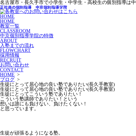
名古屋市・長久手市で小学生・中学生・高校生の個別指導は中
正社員の個別指導 中京個別指導学院
HOME
HOME
教室一覧
CLASSROOM
中京個別指導学院の特徴
ABOUT
入塾までの流れ
FLOWCHART
採用情報
RECRUIT
お問い合わせ
CONTACT
HOME
>
ブログ
>
生徒にとって居心地の良い塾でありたい(長久手教室)
生徒にとって居心地の良い塾でありたい(長久手教室)
生徒にとってこういう塾でありたい！
こういう塾講師でありたい！という
想いは誰にも負けない、負けたくない！
と思っています。
生徒が頑張るようになる塾。