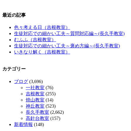
最近の記事
色々考える日（吉根教室）
生徒対応での細かい工夫～質問対応編～(長久手教室)
むふふ（吉根教室）
生徒対応での細かい工夫～褒め方編～(長久手教室)
いきなり解く（吉根教室）
カテゴリー
ブログ
(3,696)
一社教室
(76)
吉根教室
(255)
焼山教室
(14)
神丘教室
(523)
長久手教室
(2,662)
高針台教室
(157)
新着情報
(148)