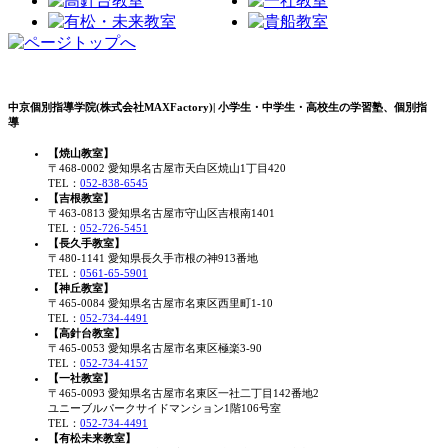
中京個別指導学院(株式会社MAXFactory)| 小学生・中学生・高校生の学習塾、個別指
導
【焼山教室】
〒468-0002 愛知県名古屋市天白区焼山1丁目420
TEL：
052-838-6545
【吉根教室】
〒463-0813 愛知県名古屋市守山区吉根南1401
TEL：
052-726-5451
【長久手教室】
〒480-1141 愛知県長久手市根の神913番地
TEL：
0561-65-5901
【神丘教室】
〒465-0084 愛知県名古屋市名東区西里町1-10
TEL：
052-734-4491
【高針台教室】
〒465-0053 愛知県名古屋市名東区極楽3-90
TEL：
052-734-4157
【一社教室】
〒465-0093 愛知県名古屋市名東区一社二丁目142番地2
ユニーブルパークサイドマンション1階106号室
TEL：
052-734-4491
【有松未来教室】