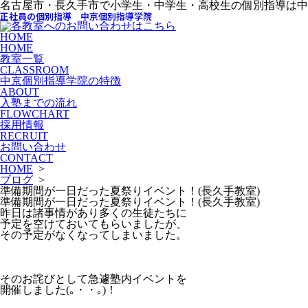
名古屋市・長久手市で小学生・中学生・高校生の個別指導は中
正社員の個別指導 中京個別指導学院
HOME
HOME
教室一覧
CLASSROOM
中京個別指導学院の特徴
ABOUT
入塾までの流れ
FLOWCHART
採用情報
RECRUIT
お問い合わせ
CONTACT
HOME
>
ブログ
>
準備期間が一日だった夏祭りイベント！(長久手教室)
準備期間が一日だった夏祭りイベント！(長久手教室)
昨日は諸事情があり多くの生徒たちに
予定を空けておいてもらいましたが、
その予定がなくなってしまいました。
そのお詫びとして急遽塾内イベントを
開催しました(｡・・｡)！