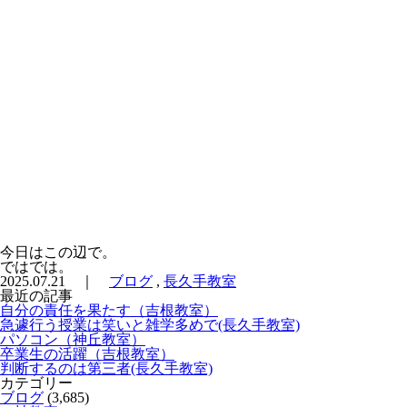
今日はこの辺で。
ではでは。
2025.07.21 ｜
ブログ
,
長久手教室
最近の記事
自分の責任を果たす（吉根教室）
急遽行う授業は笑いと雑学多めで(長久手教室)
パソコン（神丘教室）
卒業生の活躍（吉根教室）
判断するのは第三者(長久手教室)
カテゴリー
ブログ
(3,685)