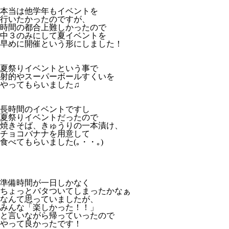
本当は他学年もイベントを
行いたかったのですが、
時間の都合上難しかったので
中３のみにして夏イベントを
早めに開催という形にしました！
夏祭りイベントという事で
射的やスーパーボールすくいを
やってもらいました♫
長時間のイベントですし
夏祭りイベントだったので
焼きそば、きゅうりの一本漬け、
チョコバナナを用意して
食べてもらいました(｡・・｡)
準備時間が一日しかなく
ちょっとバタついてしまったかなぁ
なんて思っていましたが、
みんな「楽しかった！！」
と言いながら帰っていったので
やって良かったです！