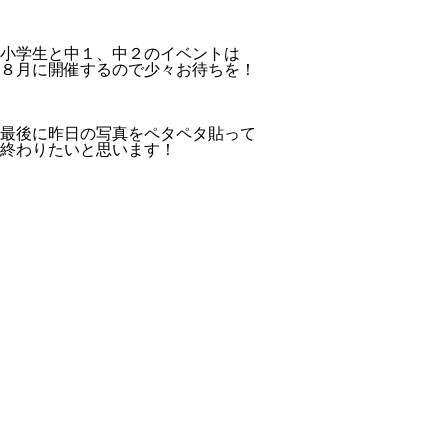
小学生と中１、中２のイベントは
８月に開催するので少々お待ちを！
最後に昨日の写真をペタペタ貼って
終わりたいと思います！