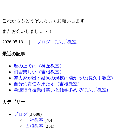
これからもどうぞよろしくお願いします！
またお会いしましょ〜！
2026.05.18 ｜
ブログ
,
長久手教室
最近の記事
暦の上では（神丘教室）
補習楽しい（吉根教室）
努力家が出す結果の規模は凄かった(長久手教室)
自分の責任を果たす（吉根教室）
急遽行う授業は笑いと雑学多めで(長久手教室)
カテゴリー
ブログ
(3,688)
一社教室
(76)
吉根教室
(251)