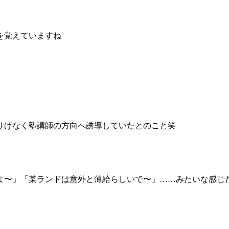
を覚えていますね
りげなく塾講師の方向へ誘導していたとのこと笑
よ〜」「某ランドは意外と薄給らしいで〜」……みたいな感じ