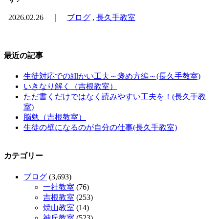
2026.02.26 ｜
ブログ
,
長久手教室
最近の記事
生徒対応での細かい工夫～褒め方編～(長久手教室)
いきなり解く（吉根教室）
ただ書くだけではなく読みやすい工夫を！(長久手教
室)
脳勉（吉根教室）
生徒の壁になるのが自分の仕事(長久手教室)
カテゴリー
ブログ
(3,693)
一社教室
(76)
吉根教室
(253)
焼山教室
(14)
神丘教室
(523)