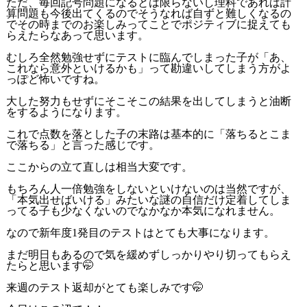
ただ、毎回記号問題になるとは限らないし理科であれば計
算問題も今後出てくるのでそうなれば自ずと難しくなるの
でその時までのお楽しみってことでポジティブに捉えても
らえたらなあって思います。
むしろ全然勉強せずにテストに臨んでしまった子が「あ、
これなら意外といけるかも」って勘違いしてしまう方がよ
っぽど怖いですね。
大した努力もせずにそこそこの結果を出してしまうと油断
をするようになります。
これで点数を落とした子の末路は基本的に「落ちるとこま
で落ちる」と言った感じです。
ここからの立て直しは相当大変です。
もちろん人一倍勉強をしないといけないのは当然ですが、
「本気出せばいける」みたいな謎の自信だけ定着してしま
ってる子も少なくないのでなかなか本気になれません。
なので新年度1発目のテストはとても大事になります。
まだ明日もあるので気を緩めずしっかりやり切ってもらえ
たらと思います🤭
来週のテスト返却がとても楽しみです🤭