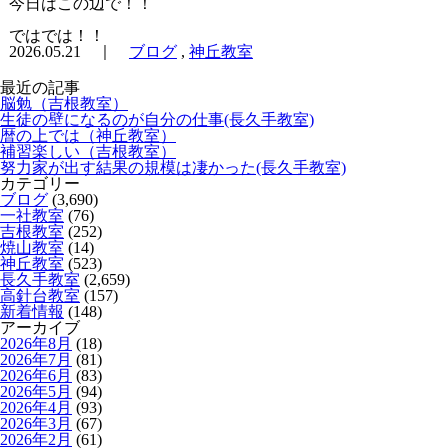
今日はこの辺で！！
ではでは！！
2026.05.21 ｜
ブログ
,
神丘教室
最近の記事
脳勉（吉根教室）
生徒の壁になるのが自分の仕事(長久手教室)
暦の上では（神丘教室）
補習楽しい（吉根教室）
努力家が出す結果の規模は凄かった(長久手教室)
カテゴリー
ブログ
(3,690)
一社教室
(76)
吉根教室
(252)
焼山教室
(14)
神丘教室
(523)
長久手教室
(2,659)
高針台教室
(157)
新着情報
(148)
アーカイブ
2026年8月
(18)
2026年7月
(81)
2026年6月
(83)
2026年5月
(94)
2026年4月
(93)
2026年3月
(67)
2026年2月
(61)