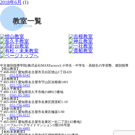
2018年6月
(1)
教室一覧
CLASSROOM
中京個別指導学院(株式会社MAXFactory)| 小学生・中学生・高校生の学習塾、個別指導
【焼山教室】
〒468-0002 愛知県名古屋市天白区焼山1丁目420
TEL：
052-838-6545
【吉根教室】
〒463-0813 愛知県名古屋市守山区吉根南1401
TEL：
052-726-5451
【長久手教室】
〒480-1141 愛知県長久手市根の神913番地
TEL：
0561-65-5901
【神丘教室】
〒465-0084 愛知県名古屋市名東区西里町1-10
TEL：
052-734-4491
【高針台教室】
〒465-0053 愛知県名古屋市名東区極楽3-90
TEL：
052-734-4157
【一社教室】
〒465-0093 愛知県名古屋市名東区一社二丁目142番地2
ユニーブルパークサイドマンション1階106号室
TEL：
052-734-4491
【有松未来教室】