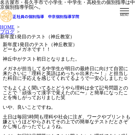
名古屋市・長久手市で小学生・中学生・高校生の個別指導は中
京個別指導学院へ。
MENU
正社員の個別指導 中京個別指導学院
HOME
>
ブログ
>
新年度1発目のテスト（神丘教室）
新年度1発目のテスト（神丘教室）
どーもメガネです！！
神丘中がテスト初日となりました。
メガネが担当してる中学生が明日の最終日に向けて自習に
来たさいに「理科と英語はめっちゃ出来た〜！」と担当し
た科目に手応えを感じてくれてるようで一安心しました☺️
でもよくよく聞いてるとどうやら理科は全て記号問題との
ことで「頑張って漢字で覚えたのに〜」と簡単になったこ
とを悔しがっておりました笑
いや、良いことですね。
土日は毎回5時間も理科や社会に注ぎ、ワークやプリントも
嫌というほどやらされてその上での簡単なテストだとさぞ
かし悔しかったでしょうね。