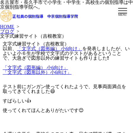
名古屋市・長久手市で小学生・中学生・高校生の個別指導は中
京個別指導学院へ。
MENU
正社員の個別指導 中京個別指導学院
HOME
>
ブログ
>
文字式練習サイト（吉根教室）
文字式練習サイト（吉根教室）
以前、
「文字式（図形編） 小6向け」
を発表しましたが、い
よいよ小６生が学校で文字式のテストがあるということ
で、大急ぎで図形以外の練習サイトも作りました❗️
「文字式（図形編） 小6向け」
「文字式（図形以外）小6向け」
テスト前にガンガン使ってくれたようで、見事両面満点を
取ってきてくれました😄
すばらしい👍
使ってくれてほんとありがたいです😊