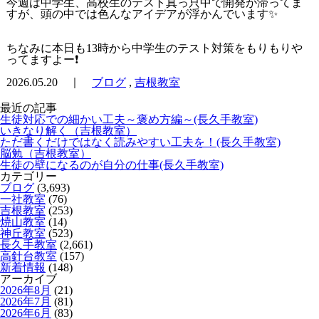
今週は中学生、高校生のテスト真っ只中で開発が滞ってま
すが、頭の中では色んなアイデアが浮かんでいます✨
ちなみに本日も13時から中学生のテスト対策をもりもりや
ってますよー❗️
2026.05.20 ｜
ブログ
,
吉根教室
最近の記事
生徒対応での細かい工夫～褒め方編～(長久手教室)
いきなり解く（吉根教室）
ただ書くだけではなく読みやすい工夫を！(長久手教室)
脳勉（吉根教室）
生徒の壁になるのが自分の仕事(長久手教室)
カテゴリー
ブログ
(3,693)
一社教室
(76)
吉根教室
(253)
焼山教室
(14)
神丘教室
(523)
長久手教室
(2,661)
高針台教室
(157)
新着情報
(148)
アーカイブ
2026年8月
(21)
2026年7月
(81)
2026年6月
(83)