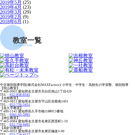
2019年5月
(25)
2019年4月
(23)
2019年3月
(29)
2019年2月
(9)
2018年6月
(1)
教室一覧
CLASSROOM
中京個別指導学院(株式会社MAXFactory)| 小学生・中学生・高校生の学習塾、個別指導
【焼山教室】
〒468-0002 愛知県名古屋市天白区焼山1丁目420
TEL：
052-838-6545
【吉根教室】
〒463-0813 愛知県名古屋市守山区吉根南1401
TEL：
052-726-5451
【長久手教室】
〒480-1141 愛知県長久手市根の神913番地
TEL：
0561-65-5901
【神丘教室】
〒465-0084 愛知県名古屋市名東区西里町1-10
TEL：
052-734-4491
【高針台教室】
〒465-0053 愛知県名古屋市名東区極楽3-90
TEL：
052-734-4157