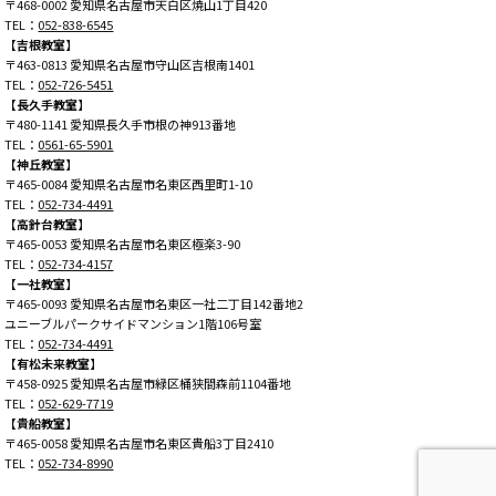
〒468-0002 愛知県名古屋市天白区焼山1丁目420
TEL：
052-838-6545
【吉根教室】
〒463-0813 愛知県名古屋市守山区吉根南1401
TEL：
052-726-5451
【長久手教室】
〒480-1141 愛知県長久手市根の神913番地
TEL：
0561-65-5901
【神丘教室】
〒465-0084 愛知県名古屋市名東区西里町1-10
TEL：
052-734-4491
【高針台教室】
〒465-0053 愛知県名古屋市名東区極楽3-90
TEL：
052-734-4157
【一社教室】
〒465-0093 愛知県名古屋市名東区一社二丁目142番地2
ユニーブルパークサイドマンション1階106号室
TEL：
052-734-4491
【有松未来教室】
〒458-0925 愛知県名古屋市緑区桶狭間森前1104番地
TEL：
052-629-7719
【貴船教室】
〒465-0058 愛知県名古屋市名東区貴船3丁目2410
TEL：
052-734-8990