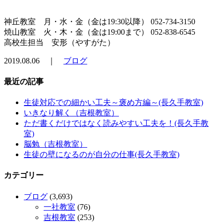
神丘教室 月・水・金（金は19:30以降） 052-734-3150
焼山教室 火・木・金（金は19:00まで） 052-838-6545
高校生担当 安形（やすがた）
2019.08.06 ｜
ブログ
最近の記事
生徒対応での細かい工夫～褒め方編～(長久手教室)
いきなり解く（吉根教室）
ただ書くだけではなく読みやすい工夫を！(長久手教
室)
脳勉（吉根教室）
生徒の壁になるのが自分の仕事(長久手教室)
カテゴリー
ブログ
(3,693)
一社教室
(76)
吉根教室
(253)