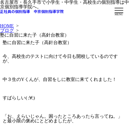
名古屋市・長久手市で小学生・中学生・高校生の個別指導は中
京個別指導学院へ。
正社員の個別指導 中京個別指導学院
MENU
HOME
>
ブログ
>
塾に自習に来た子（高針台教室）
塾に自習に来た子（高針台教室）
今、高校生のテストに向けて今日も開校しているのです
が、
中３生のYくんが、自習をしに教室に来てくれました！
すばらしい( ;∀;)
「お、えらいじゃん。困ったところあったら言ってね。」
と最小限の褒めにとどめましたが、