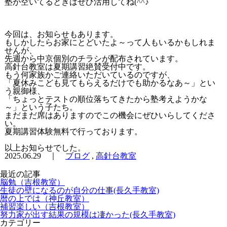
塾が空いてるときはぜひ活用してね(^^♪
今回は、お知らせもあります。
もしかしたらお家にとどいたよ～って人もいるかもしれま
せんが、
先週から中京個別のチラシが配布されています。
高針台教室は夏期講習絶賛受付中です。
もう何家族かご連絡いただいているのですが、
「夏休みこども見てもらえるだけでも助かるなあ～」とい
う親御様、
「ちょっとテストの順位落ちてきたから塾考えようかな
～」という子たち。
まだまだ席はありますのでこの機会にぜひいらしてくださ
い。
夏期講習体験無料で行っております。
以上お知らせでした。
2025.06.29 ｜
ブログ
,
高針台教室
最近の記事
脳勉（吉根教室）
生徒の壁になるのが自分の仕事(長久手教室)
暦の上では（神丘教室）
補習楽しい（吉根教室）
努力家が出す結果の規模は凄かった(長久手教室)
カテゴリー