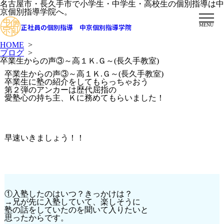
名古屋市・長久手市で小学生・中学生・高校生の個別指導は中
京個別指導学院へ。
MENU
正社員の個別指導 中京個別指導学院
HOME
>
ブログ
>
卒業生からの声③～高１Ｋ.Ｇ～(長久手教室)
卒業生からの声③～高１Ｋ.Ｇ～(長久手教室)
卒業生に塾の紹介をしてもらっちゃおう
第２弾のアンカーは歴代屈指の
愛塾心の持ち主、Ｋに務めてもらいました！
早速いきましょう！！
①入塾したのはいつ？きっかけは？
→兄が先に入塾していて、楽しそうに
塾の話をしていたのを聞いて入りたいと
思ったからです。