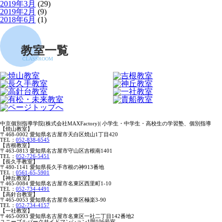
2019年3月
(29)
2019年2月
(9)
2018年6月
(1)
教室一覧
CLASSROOM
中京個別指導学院(株式会社MAXFactory)| 小学生・中学生・高校生の学習塾、個別指導
【焼山教室】
〒468-0002 愛知県名古屋市天白区焼山1丁目420
TEL：
052-838-6545
【吉根教室】
〒463-0813 愛知県名古屋市守山区吉根南1401
TEL：
052-726-5451
【長久手教室】
〒480-1141 愛知県長久手市根の神913番地
TEL：
0561-65-5901
【神丘教室】
〒465-0084 愛知県名古屋市名東区西里町1-10
TEL：
052-734-4491
【高針台教室】
〒465-0053 愛知県名古屋市名東区極楽3-90
TEL：
052-734-4157
【一社教室】
〒465-0093 愛知県名古屋市名東区一社二丁目142番地2
ユニーブルパークサイドマンション1階106号室