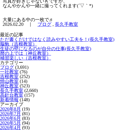
写真が好きじゃないＫですが、
なんやかんや一緒に撮ってくれます(´▽｀*)
大量にある中の一枚で♬
2026.02.20 ｜
ブログ
,
長久手教室
最近の記事
ただ書くだけではなく読みやすい工夫を！(長久手教室)
脳勉（吉根教室）
生徒の壁になるのが自分の仕事(長久手教室)
暦の上では（神丘教室）
補習楽しい（吉根教室）
カテゴリー
ブログ
(3,691)
一社教室
(76)
吉根教室
(252)
焼山教室
(14)
神丘教室
(523)
長久手教室
(2,660)
高針台教室
(157)
新着情報
(148)
アーカイブ
2026年8月
(19)
2026年7月
(81)
2026年6月
(83)
2026年5月
(94)
2026年4月
(93)