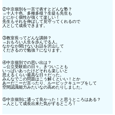
②中京個別を一言で表すとどんな塾？
→十人十色、多種多様？生徒も先生も
とにかく個性が強くて楽しい！
先生もそれを伸ばして見守ってくれるので
人として成長できます。
③教室長ってどんな講師？
→おもろい人生を歩んでる人。
なかなか聞けないお話を沢山して
くださるので勉強？になります。
④中京個別での思い出は？
→公立受験前の日々。きついことも
いっぱいあったけどそれも楽しいと
思えるくらい最高な日々だった。
みんなでこの問題はこう解くといい！とか
あーだこーだ言ったり、ルービックキューブをして
空間認識能力みたいなの高めたりしました。
⑤中京個別に通って良かった！と思うところはある？
→人として成長出来た気がするところ！