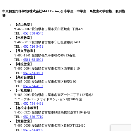
中京個別指導学院(株式会社MAXFactory)| 小学生・中学生・高校生の学習塾、個別指
導
【焼山教室】
〒468-0002 愛知県名古屋市天白区焼山1丁目420
TEL：
052-838-6545
【吉根教室】
〒463-0813 愛知県名古屋市守山区吉根南1401
TEL：
052-726-5451
【長久手教室】
〒480-1141 愛知県長久手市根の神913番地
TEL：
0561-65-5901
【神丘教室】
〒465-0084 愛知県名古屋市名東区西里町1-10
TEL：
052-734-4491
【高針台教室】
〒465-0053 愛知県名古屋市名東区極楽3-90
TEL：
052-734-4157
【一社教室】
〒465-0093 愛知県名古屋市名東区一社二丁目142番地2
ユニーブルパークサイドマンション1階106号室
TEL：
052-734-4491
【有松未来教室】
〒458-0925 愛知県名古屋市緑区桶狭間森前1104番地
TEL：
052-629-7719
【貴船教室】
〒465-0058 愛知県名古屋市名東区貴船3丁目2410
TEL：
052-734-8990