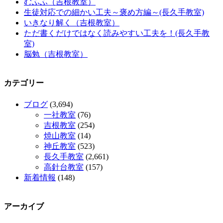
むふふ（吉根教室）
生徒対応での細かい工夫～褒め方編～(長久手教室)
いきなり解く（吉根教室）
ただ書くだけではなく読みやすい工夫を！(長久手教
室)
脳勉（吉根教室）
カテゴリー
ブログ
(3,694)
一社教室
(76)
吉根教室
(254)
焼山教室
(14)
神丘教室
(523)
長久手教室
(2,661)
高針台教室
(157)
新着情報
(148)
アーカイブ