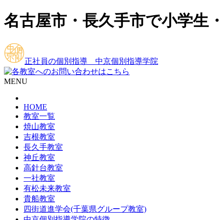
名古屋市・長久手市で小学生
正社員の個別指導 中京個別指導学院
MENU
HOME
教室一覧
焼山教室
吉根教室
長久手教室
神丘教室
高針台教室
一社教室
有松未来教室
貴船教室
四街道進学会(千葉県グループ教室)
中京個別指導学院の特徴