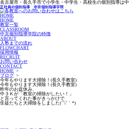
名古屋市・長久手市で小学生・中学生・高校生の個別指導は中
正社員の個別指導 中京個別指導学院
HOME
HOME
教室一覧
CLASSROOM
中京個別指導学院の特徴
ABOUT
入塾までの流れ
FLOWCHART
採用情報
RECRUIT
お問い合わせ
CONTACT
HOME
>
ブログ
>
今年もやります大掃除！(長久手教室)
今年もやります大掃除！(長久手教室)
昨年のお盆休み、
中３Ｋが「教室の掃除がしたい！」
と言ってくれた事がきっかけで
生徒たちと大掃除をしました(´▽｀*)