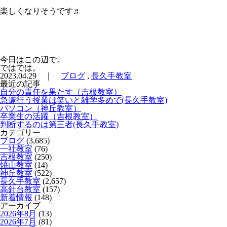
楽しくなりそうです♬
今日はこの辺で。
ではでは。
2023.04.29 ｜
ブログ
,
長久手教室
最近の記事
自分の責任を果たす（吉根教室）
急遽行う授業は笑いと雑学多めで(長久手教室)
パソコン（神丘教室）
卒業生の活躍（吉根教室）
判断するのは第三者(長久手教室)
カテゴリー
ブログ
(3,685)
一社教室
(76)
吉根教室
(250)
焼山教室
(14)
神丘教室
(522)
長久手教室
(2,657)
高針台教室
(157)
新着情報
(148)
アーカイブ
2026年8月
(13)
2026年7月
(81)