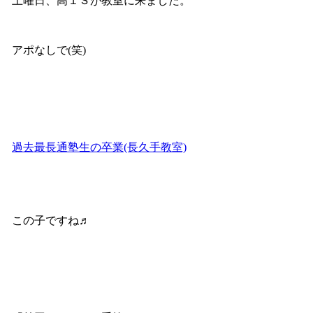
土曜日、高１Ｓが教室に来ました。
アポなしで(笑)
過去最長通塾生の卒業(長久手教室)
この子ですね♬