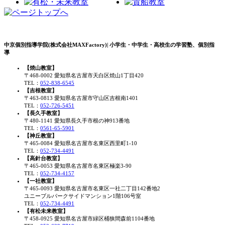
中京個別指導学院(株式会社MAXFactory)| 小学生・中学生・高校生の学習塾、個別指
導
【焼山教室】
〒468-0002 愛知県名古屋市天白区焼山1丁目420
TEL：
052-838-6545
【吉根教室】
〒463-0813 愛知県名古屋市守山区吉根南1401
TEL：
052-726-5451
【長久手教室】
〒480-1141 愛知県長久手市根の神913番地
TEL：
0561-65-5901
【神丘教室】
〒465-0084 愛知県名古屋市名東区西里町1-10
TEL：
052-734-4491
【高針台教室】
〒465-0053 愛知県名古屋市名東区極楽3-90
TEL：
052-734-4157
【一社教室】
〒465-0093 愛知県名古屋市名東区一社二丁目142番地2
ユニーブルパークサイドマンション1階106号室
TEL：
052-734-4491
【有松未来教室】
〒458-0925 愛知県名古屋市緑区桶狭間森前1104番地