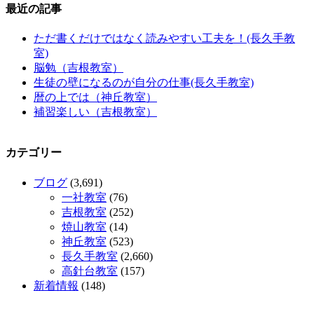
最近の記事
ただ書くだけではなく読みやすい工夫を！(長久手教
室)
脳勉（吉根教室）
生徒の壁になるのが自分の仕事(長久手教室)
暦の上では（神丘教室）
補習楽しい（吉根教室）
カテゴリー
ブログ
(3,691)
一社教室
(76)
吉根教室
(252)
焼山教室
(14)
神丘教室
(523)
長久手教室
(2,660)
高針台教室
(157)
新着情報
(148)