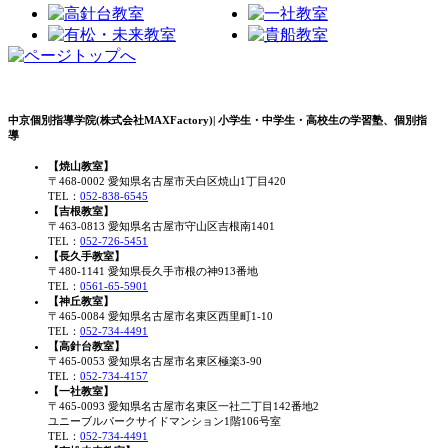
中京個別指導学院(株式会社MAXFactory)| 小学生・中学生・高校生の学習塾、個別指
導
【焼山教室】
〒468-0002 愛知県名古屋市天白区焼山1丁目420
TEL：
052-838-6545
【吉根教室】
〒463-0813 愛知県名古屋市守山区吉根南1401
TEL：
052-726-5451
【長久手教室】
〒480-1141 愛知県長久手市根の神913番地
TEL：
0561-65-5901
【神丘教室】
〒465-0084 愛知県名古屋市名東区西里町1-10
TEL：
052-734-4491
【高針台教室】
〒465-0053 愛知県名古屋市名東区極楽3-90
TEL：
052-734-4157
【一社教室】
〒465-0093 愛知県名古屋市名東区一社二丁目142番地2
ユニーブルパークサイドマンション1階106号室
TEL：
052-734-4491