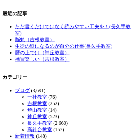
最近の記事
ただ書くだけではなく読みやすい工夫を！(長久手教
室)
脳勉（吉根教室）
生徒の壁になるのが自分の仕事(長久手教室)
暦の上では（神丘教室）
補習楽しい（吉根教室）
カテゴリー
ブログ
(3,691)
一社教室
(76)
吉根教室
(252)
焼山教室
(14)
神丘教室
(523)
長久手教室
(2,660)
高針台教室
(157)
新着情報
(148)