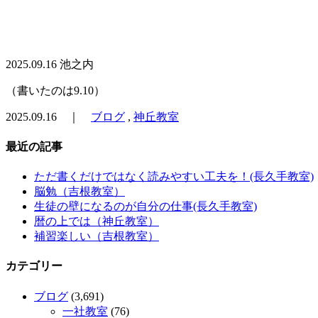
2025.09.16 池之内
（書いたのは9.10）
2025.09.16 ｜
ブログ
,
神丘教室
最近の記事
ただ書くだけではなく読みやすい工夫を！(長久手教室)
脳勉（吉根教室）
生徒の壁になるのが自分の仕事(長久手教室)
暦の上では（神丘教室）
補習楽しい（吉根教室）
カテゴリー
ブログ
(3,691)
一社教室
(76)