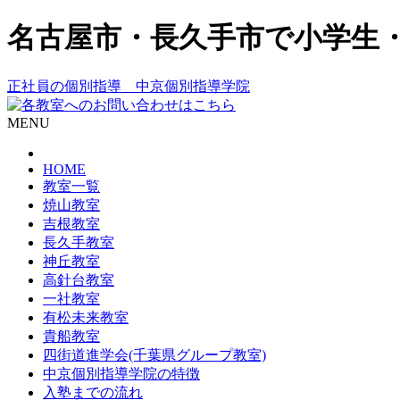
名古屋市・長久手市で小学生
正社員の個別指導 中京個別指導学院
MENU
HOME
教室一覧
焼山教室
吉根教室
長久手教室
神丘教室
高針台教室
一社教室
有松未来教室
貴船教室
四街道進学会(千葉県グループ教室)
中京個別指導学院の特徴
入塾までの流れ