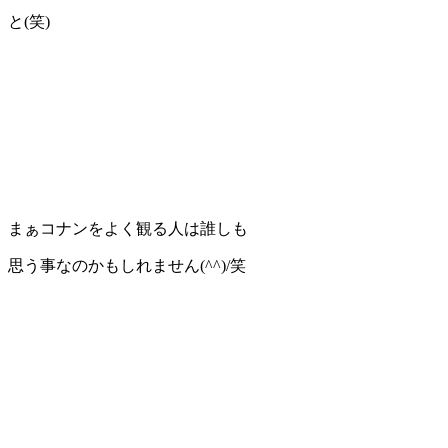
と(笑)
まぁコナンをよく観る人は誰しも
思う事なのかもしれません(^^)/笑