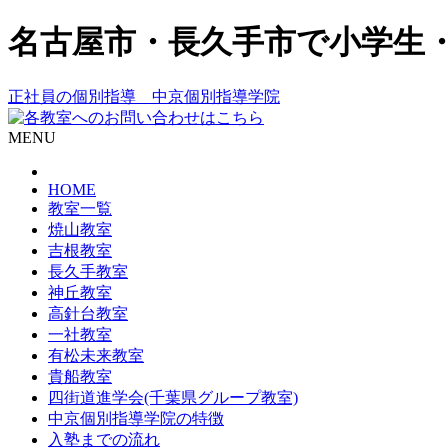
名古屋市・長久手市で小学生
正社員の個別指導 中京個別指導学院
MENU
HOME
教室一覧
焼山教室
吉根教室
長久手教室
神丘教室
高針台教室
一社教室
有松未来教室
貴船教室
四街道進学会(千葉県グループ教室)
中京個別指導学院の特徴
入塾までの流れ