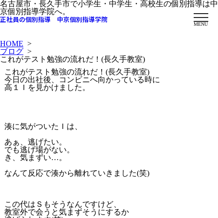
名古屋市・長久手市で小学生・中学生・高校生の個別指導は中
京個別指導学院へ。
正社員の個別指導 中京個別指導学院
MENU
HOME
>
ブログ
>
これがテスト勉強の流れだ！(長久手教室)
これがテスト勉強の流れだ！(長久手教室)
今日の出社後、コンビニへ向かっている時に
高１Ｉを見かけました。
湊に気がついたＩは、
あぁ、逃げたい。
でも逃げ場がない。
き、気まずい…。
なんて反応で湊から離れていきました(笑)
この代はＳもそうなんですけど、
教室外で会うと気まずそうにするか