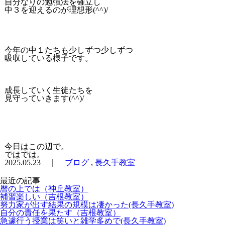
自分なりの勉強法を確立し
中３を迎えるのが理想形(^^)/
今年の中１たちも少しずつ少しずつ
吸収している様子です。
成長していく生徒たちを
見守っていきます(^^)/
今日はこの辺で。
ではでは。
2025.05.23 ｜
ブログ
,
長久手教室
最近の記事
暦の上では（神丘教室）
補習楽しい（吉根教室）
努力家が出す結果の規模は凄かった(長久手教室)
自分の責任を果たす（吉根教室）
急遽行う授業は笑いと雑学多めで(長久手教室)